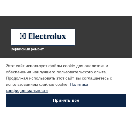
Сервисный ремонт
ВЫБЕРИ СВОЙ ГОРОД
Этот сайт использует файлы cookie для аналитики и
Ремонт микроволновой печи EMS 26405 W Electrolux в
обеспечения наилучшего пользовательского опыта.
Москве
Продолжая использовать этот сайт, вы соглашаетесь с
Ремонт микроволновой печи EMS 26405 W Electrolux в
использованием файлов cookie.
Политика
Санкт-Петербурге
конфиденциальности
Ремонт микроволновой печи EMS 26405 W Electrolux в
Краснодаре
Принять все
Ремонт микроволновой печи EMS 26405 W Electrolux в
Ростове-на-Дону
Ремонт микроволновой печи EMS 26405 W Electrolux в
Нижнем Новгороде
Ремонт микроволновой печи EMS 26405 W Electrolux в