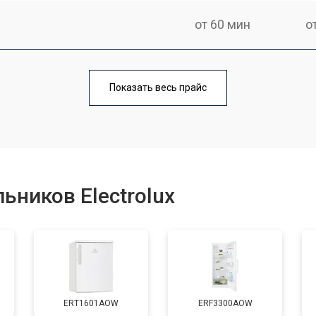
от 60 мин
о
еления
от 60 мин
о
Показать весь прайс
от 50 мин
о
от 70 мин
о
ьников Electrolux
от 60 мин
о
от 70 мин
о
ERT1601AOW
ERF3300AOW