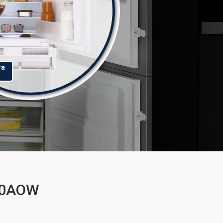
та
300AOW