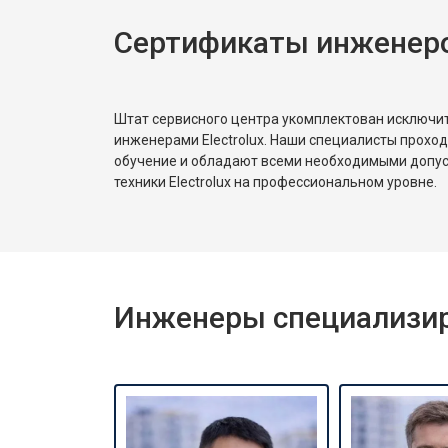
Сертификаты инженеров
Замена реле
Устранение утечки хладагента
Штат сервисного центра укомплектован исключ
инженерами Electrolux. Наши специалисты прохо
обучение и обладают всеми необходимыми допу
техники Electrolux на профессиональном уровне.
Инженеры специализиро