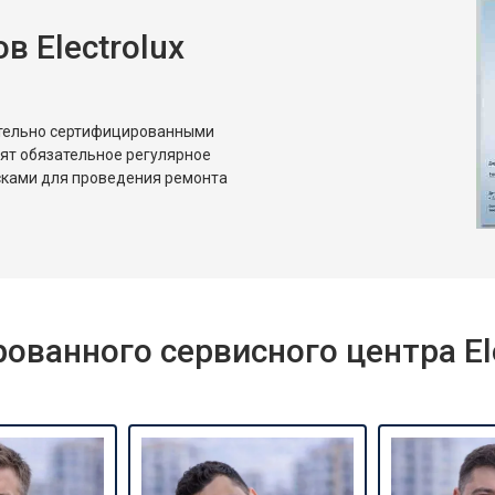
 Electrolux
от 80 мин
о
от 50 мин
о
ительно сертифицированными
дят обязательное регулярное
сками для проведения ремонта
ванного сервисного центра Ele