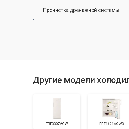
Прочистка дренажной системы
Ремонт датчика морозильного отд
Ремонт испарителя
Устранение засора трубопровода
Другие модели холодил
Замена трубопровода
Замена таймера
ERF3307AOW
ERT1601AOW3