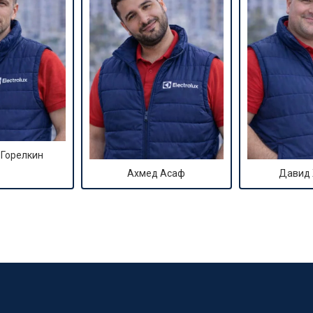
 Горелкин
Ахмед Асаф
Давид
?