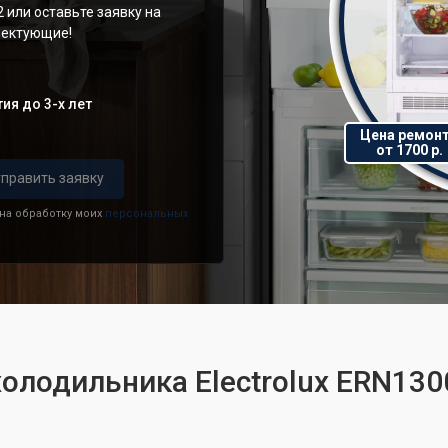
 или оставьте заявку на
плектующие!
ия до 3-х лет
Цена ремон
от 1700 р.
править заявку
 на обработку моих
персональных
холодильника Electrolux ERN1