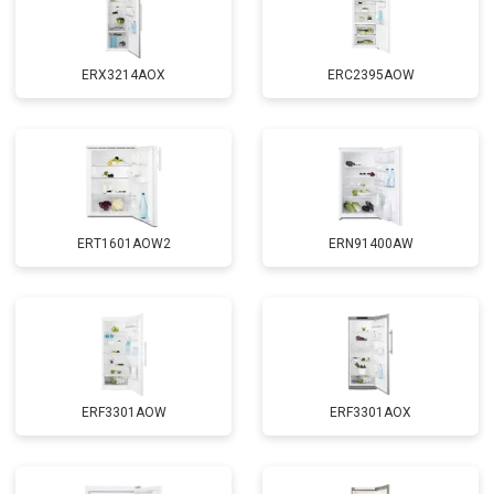
ERX3214AOX
ERC2395AOW
ERT1601AOW2
ERN91400AW
ERF3301AOW
ERF3301AOX