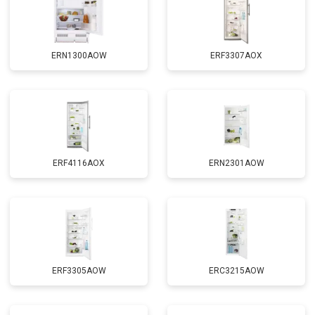
ERN1300AOW
ERF3307AOX
ERF4116AOX
ERN2301AOW
ERF3305AOW
ERC3215AOW