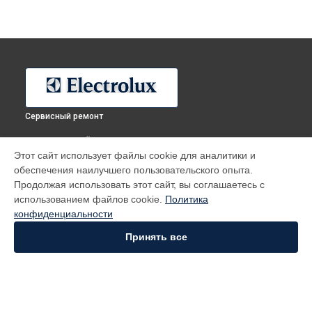
Сервисный ремонт
ВЫБЕРИ СВОЙ ГОРОД
Этот сайт использует файлы cookie для аналитики и
Ремонт холодильника EN3854MFX Electrolux в
Москве
обеспечения наилучшего пользовательского опыта.
Ремонт холодильника EN3854MFX Electrolux в
Санкт-
Продолжая использовать этот сайт, вы соглашаетесь с
Петербурге
использованием файлов cookie.
Политика
Ремонт холодильника EN3854MFX Electrolux в
Краснодаре
конфиденциальности
Ремонт холодильника EN3854MFX Electrolux в
Ростове-на-
Принять все
Дону
Ремонт холодильника EN3854MFX Electrolux в
Нижнем
Новгороде
Ремонт холодильника EN3854MFX Electrolux в
Новосибирске
Ремонт холодильника EN3854MFX Electrolux в
Челябинске